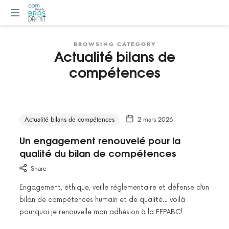
ComMonBrasDroit
Partenaire
BROWSING CATEGORY
des
Actualité bilans de
organismes
compétences
de
formation,
centre
de
bilans
Actualité bilans de compétences
2 mars 2026
de
compétences.
Un engagement renouvelé pour la
qualité du bilan de compétences
Share
Engagement, éthique, veille réglementaire et défense d’un
bilan de compétences humain et de qualité… voilà
pourquoi je renouvelle mon adhésion à la FFPABC!